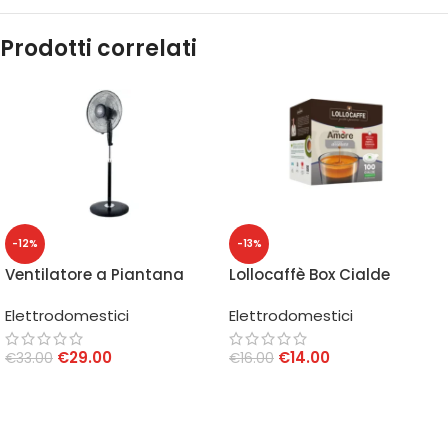
Prodotti correlati
-12%
-13%
Ventilatore a Piantana
Lollocaffè Box Cialde
VP416T
Amore Assoluto 44 mm
Elettrodomestici
Elettrodomestici
100 pz
€
29.00
€
14.00
€
33.00
€
16.00
AGGIUNGI AL CARRELLO
AGGIUNGI AL CARRELLO