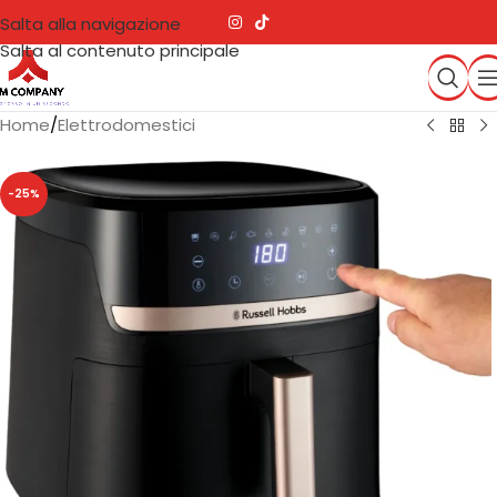
Salta alla navigazione
Salta al contenuto principale
Home
/
Elettrodomestici
-25%