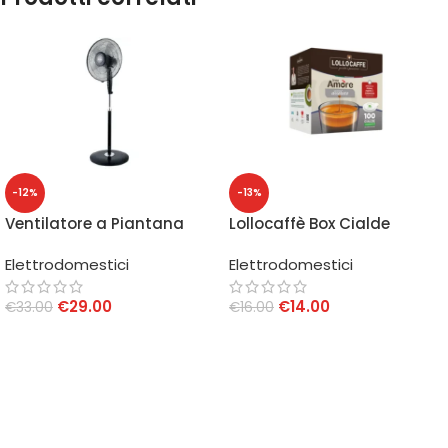
-12%
-13%
Ventilatore a Piantana
Lollocaffè Box Cialde
VP416T
Amore Assoluto 44 mm
Elettrodomestici
Elettrodomestici
100 pz
€
29.00
€
14.00
€
33.00
€
16.00
AGGIUNGI AL CARRELLO
AGGIUNGI AL CARRELLO