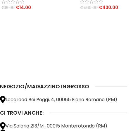
€
14.00
€
430.00
€
16.00
€
460.00
AGGIUNGI AL CARRELLO
AGGIUNGI AL CARRELLO
NEGOZIO/MAGAZZINO INGROSSO
Localidad Bei Poggi, 4, 00065 Fiano Romano (RM)
CI TROVI ANCHE:
Via Salaria 213/M , 00015 Monterotondo (RM)