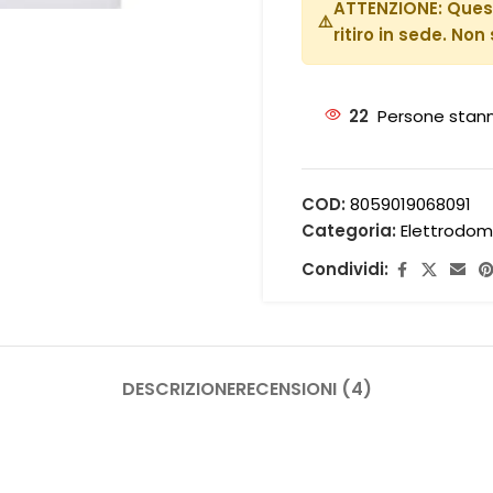
ATTENZIONE:
Quest
⚠️
ritiro in sede. Non
22
Persone stan
COD:
8059019068091
Categoria:
Elettrodom
Condividi:
DESCRIZIONE
RECENSIONI (4)