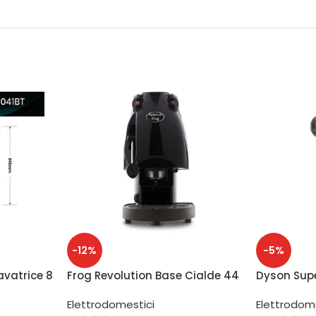
-12%
-5%
avatrice 8
Frog Revolution Base Cialde 44
Dyson Supe
 Titanium
mm 650W
Prussia/R
Elettrodomestici
Elettrodom