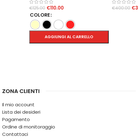
€
110.00
€
€
125.00
€
400.00
COLORE
AGGIUNGI 
AGGIUNGI AL CARRELLO
SCEGLI
ZONA CLIENTI
Il mio account
Lista dei desideri
Pagamento
Ordine di monitoraggio
Contattaci