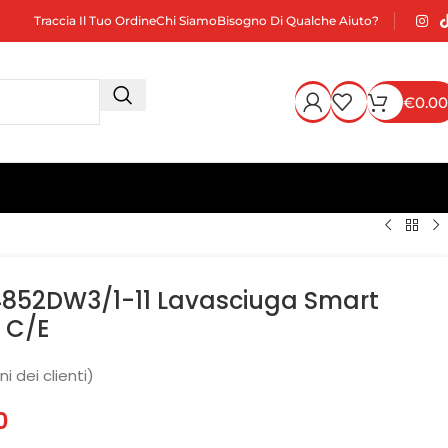
Traccia Il Tuo Ordine
Chi Siamo
Bisogno Di Qualche Aiuto?
€
0.00
52DW3/1-11 Lavasciuga Smart
 C/E
i dei clienti)
0