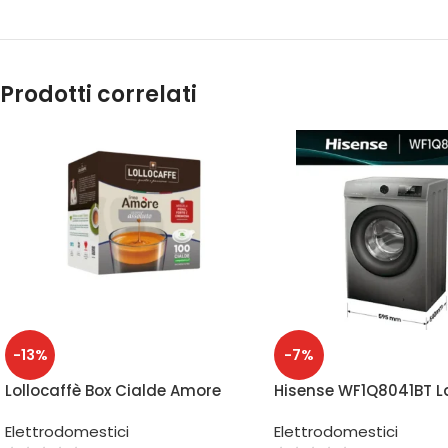
Prodotti correlati
-13%
-7%
Lollocaffè Box Cialde Amore
Hisense WF1Q8041BT L
Assoluto 44 mm 100 pz
Kg 1400 rpm Classe A
Elettrodomestici
Elettrodomestici