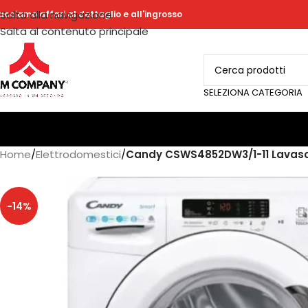
Salta alla navigazione
acciamo affari al dettaglio e all'ingrosso
Salta al contenuto principale
SELEZIONA CATEGORIA
Home
/
Elettrodomestici
/
Candy CSWS4852DW3/1-11 Lavasc
-14%