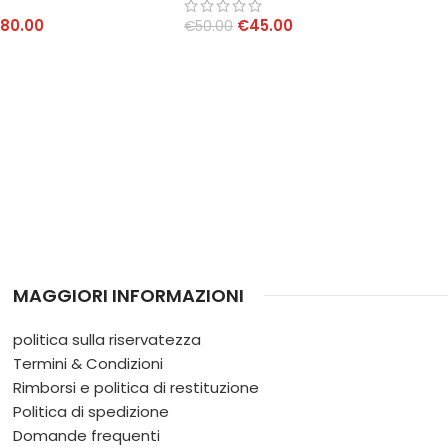
380.00
€
45.00
€
50.00
AL CARRELLO
AGGIUNGI AL CARRELLO
MAGGIORI INFORMAZIONI
politica sulla riservatezza
Termini & Condizioni
Rimborsi e politica di restituzione
Politica di spedizione
Domande frequenti