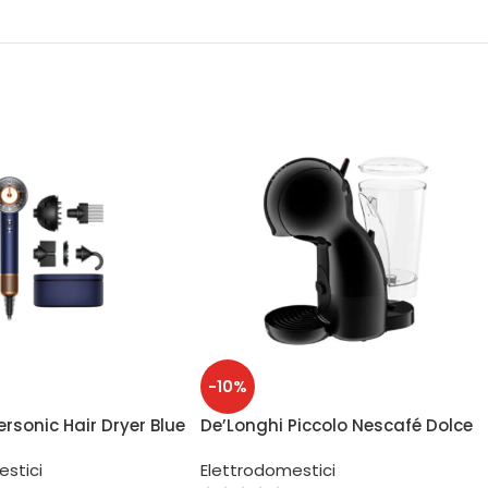
-10%
rsonic Hair Dryer Blue
De’Longhi Piccolo Nescafé Dolce
ame
Gusto EDG110AB Nero
estici
Elettrodomestici