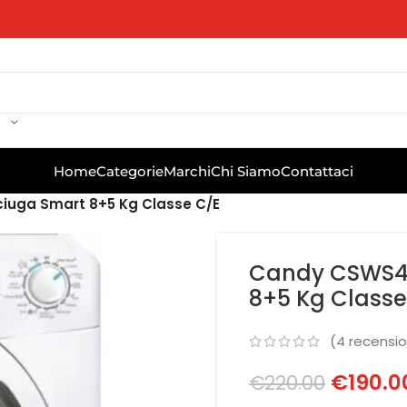
Home
Categorie
Marchi
Chi Siamo
Contattaci
iuga Smart 8+5 Kg Classe C/E
Candy CSWS48
8+5 Kg Classe
(
4
recension
€
190.0
€
220.00