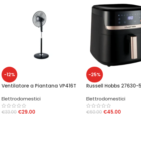
-12%
-25%
Ventilatore a Piantana VP416T
Russell Hobbs 27630-
Friggitrice ad Aria 8,3 
Elettrodomestici
Elettrodomestici
€
29.00
€
45.00
€
33.00
€
60.00
AGGIUNGI AL CARRELLO
AGGIUNGI AL CARRELLO