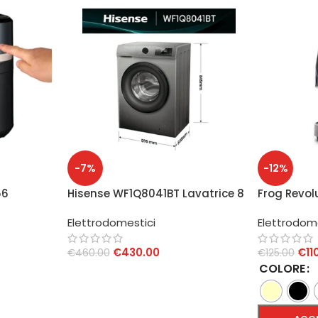
-7%
-12%
56
Hisense WF1Q8041BT Lavatrice 8
Frog Revol
L
Kg 1400 rpm Classe A Titanium
mm 650W
Elettrodomestici
Elettrodom
€
430.00
€
11
€
460.00
€
125.00
COLORE
AGGIUNGI AL CARRELLO