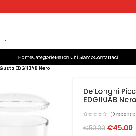
Home
Categorie
Marchi
Chi Siamo
Contattaci
 Gusto EDG110AB Nero
De’Longhi Pic
EDG110AB Ner
(
3
recension
€
45.00
€
50.00