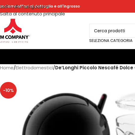
Salta alla navigazione
acciamo affari al dettaglio e all'ingrosso
Salta al contenuto principale
SELEZIONA CATEGORIA
Home
/
Elettrodomestici
/
De’Longhi Piccolo Nescafé Dolce
-10%