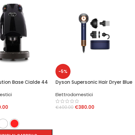
-5%
ution Base Cialde 44
Dyson Supersonic Hair Dryer Blue
Prussia/Rame
estici
Elettrodomestici
0.00
€
380.00
€
400.00
AGGIUNGI AL CARRELLO