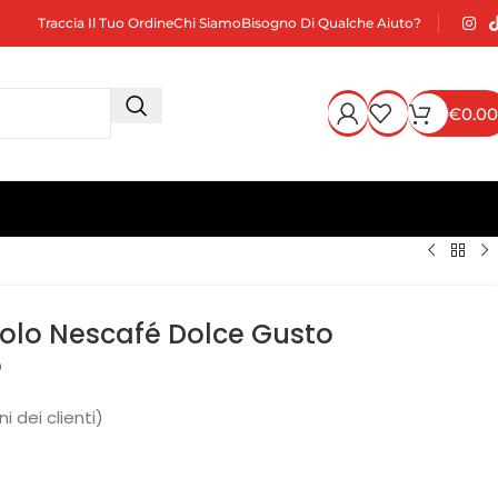
Traccia Il Tuo Ordine
Chi Siamo
Bisogno Di Qualche Aiuto?
€
0.00
colo Nescafé Dolce Gusto
o
i dei clienti)